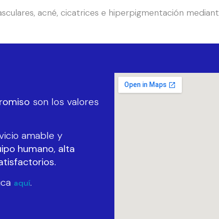
vasculares, acné, cicatrices e hiperpigmentación mediant
romiso
son los valores
vicio amable y
uipo humano
,
alta
tisfactorios.
ica
.
aquí